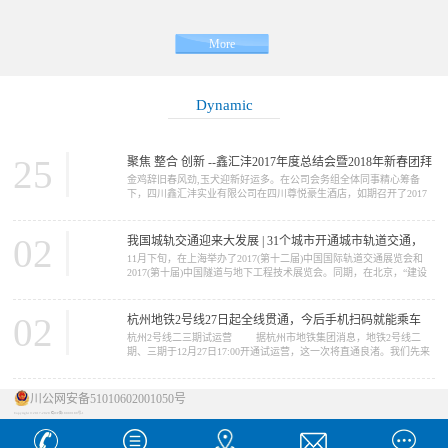
More
Dynamic
25
聚焦 整合 创新 --鑫汇沣2017年度总结会暨2018年新春团拜
金鸡辞旧春风劲,玉犬迎新好运多。在公司会务组全体同事精心筹备
会
下，四川鑫汇沣实业有限公司在四川尊悦豪生酒店，如期召开了2017
年度工作总结会暨2018年新春团拜会。参加会议的同事及嘉宾纷纷签
到合影留念。 下午1点半，公司董事长赵丕强携公司全体高管出
席了总结会，来自西北、西南、华东、华南、三北区域事业部，以及
02
我国城轨交通迎来大发展 | 31个城市开通城市轨道交通，
集团职能部门的全体员工150余人参加了此...
11月下旬，在上海举办了2017(第十二届)中国国际轨道交通展览会和
总里程近4000公里
2017(第十届)中国隧道与地下工程技术展览会。同期，在北京，“建设
城市轨道交通强国座谈会”也在北京交通大学举行。这两个城市的展览
会和论坛，都发出一个信号：我国城市轨道交通的发展，正进入一个
发展极为迅速的时期。【城轨大发展】 在座谈会上，中国城市轨
02
杭州地铁2号线27日起全线贯通，今后手机扫码就能乘车
道...
杭州2号线二三期试运营 据杭州市地铁集团消息，地铁2号线二
期、三期于12月27日17:00开通试运营，这一次将直通良渚。我们先来
看看2号线概况： 杭州地铁2号线是杭州地铁线网规划中“一轴双C
三射”中的主轴，全线起...
川公网安备51010602001050号
Copyright © 2017-2020 蜀ICP备18009189号-1