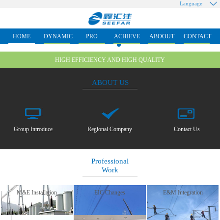
Language
HOME
DYNAMIC
PRO
ACHIEVE
ABOOUT
CONTACT
HIGH EFFICIENCY AND HIGH QUALITY
ABOUT US
Group Introduce
Regional Company
Contact Us
Professional
Work
M&E Installation
EIC Changes
E&M Integration