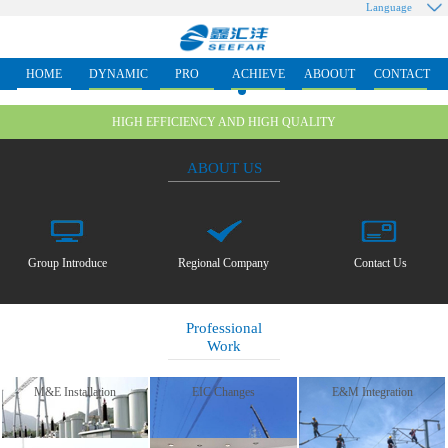
Language
HOME
DYNAMIC
PRO
ACHIEVE
ABOOUT
CONTACT
HIGH EFFICIENCY AND HIGH QUALITY
ABOUT US
Group Introduce
Regional Company
Contact Us
Professional
Work
M&E Installation
EIC Changes
E&M Integration