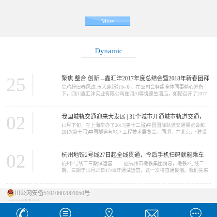
More
Dynamic
25
聚焦 整合 创新 --鑫汇沣2017年度总结会暨2018年新春团拜
金鸡辞旧春风劲,玉犬迎新好运多。在公司会务组全体同事精心筹备
会
下，四川鑫汇沣实业有限公司在四川尊悦豪生酒店，如期召开了2017
年度工作总结会暨2018年新春团拜会。参加会议的同事及嘉宾纷纷签
到合影留念。 下午1点半，公司董事长赵丕强携公司全体高管出
席了总结会，来自西北、西南、华东、华南、三北区域事业部，以及
02
我国城轨交通迎来大发展 | 31个城市开通城市轨道交通，
集团职能部门的全体员工150余人参加了此...
11月下旬，在上海举办了2017(第十二届)中国国际轨道交通展览会和
总里程近4000公里
2017(第十届)中国隧道与地下工程技术展览会。同期，在北京，“建设
城市轨道交通强国座谈会”也在北京交通大学举行。这两个城市的展览
会和论坛，都发出一个信号：我国城市轨道交通的发展，正进入一个
发展极为迅速的时期。【城轨大发展】 在座谈会上，中国城市轨
02
杭州地铁2号线27日起全线贯通，今后手机扫码就能乘车
道...
杭州2号线二三期试运营 据杭州市地铁集团消息，地铁2号线二
期、三期于12月27日17:00开通试运营，这一次将直通良渚。我们先来
看看2号线概况： 杭州地铁2号线是杭州地铁线网规划中“一轴双C
三射”中的主轴，全线起...
川公网安备51010602001050号
Copyright © 2017-2020 蜀ICP备18009189号-1