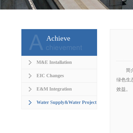
Achieve
M&E Installation
简介：
EIC Changes
绿色生
E&M Integration
效益。
Water Supply&Water Project