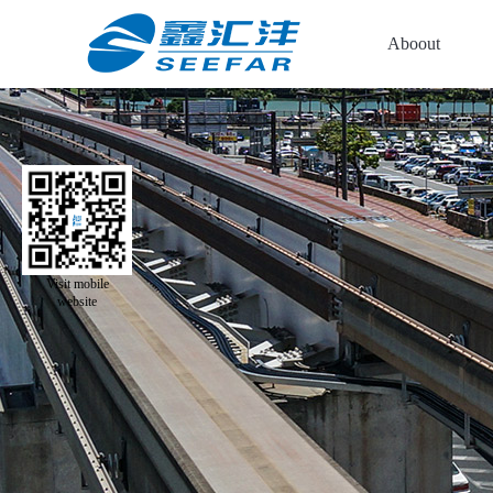
Aboout
Visit mobile
website