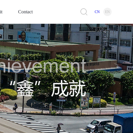
it
Contact
CN
EN