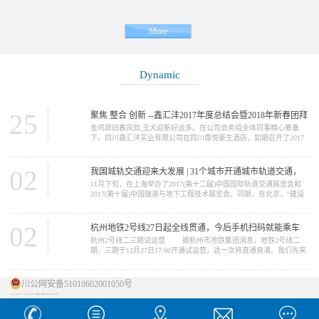
More
Dynamic
25
聚焦 整合 创新 --鑫汇沣2017年度总结会暨2018年新春团拜
金鸡辞旧春风劲,玉犬迎新好运多。在公司会务组全体同事精心筹备
会
下，四川鑫汇沣实业有限公司在四川尊悦豪生酒店，如期召开了2017
年度工作总结会暨2018年新春团拜会。参加会议的同事及嘉宾纷纷签
到合影留念。 下午1点半，公司董事长赵丕强携公司全体高管出
席了总结会，来自西北、西南、华东、华南、三北区域事业部，以及
02
我国城轨交通迎来大发展 | 31个城市开通城市轨道交通，
集团职能部门的全体员工150余人参加了此...
11月下旬，在上海举办了2017(第十二届)中国国际轨道交通展览会和
总里程近4000公里
2017(第十届)中国隧道与地下工程技术展览会。同期，在北京，“建设
城市轨道交通强国座谈会”也在北京交通大学举行。这两个城市的展览
会和论坛，都发出一个信号：我国城市轨道交通的发展，正进入一个
发展极为迅速的时期。【城轨大发展】 在座谈会上，中国城市轨
02
杭州地铁2号线27日起全线贯通，今后手机扫码就能乘车
道...
杭州2号线二三期试运营 据杭州市地铁集团消息，地铁2号线二
期、三期于12月27日17:00开通试运营，这一次将直通良渚。我们先来
看看2号线概况： 杭州地铁2号线是杭州地铁线网规划中“一轴双C
三射”中的主轴，全线起...
川公网安备51010602001050号
Copyright © 2017-2020 蜀ICP备18009189号-1