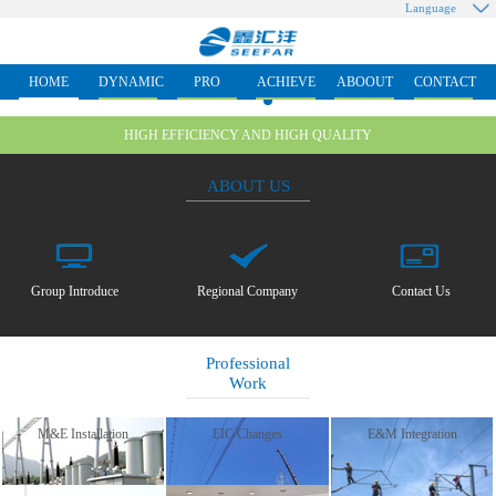
Language
HOME
DYNAMIC
PRO
ACHIEVE
ABOOUT
CONTACT
HIGH EFFICIENCY AND HIGH QUALITY
ABOUT US
Group Introduce
Regional Company
Contact Us
Professional
Work
M&E Installation
EIC Changes
E&M Integration