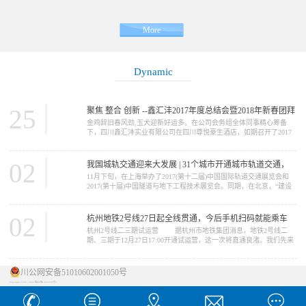
More
Dynamic
25
聚焦 整合 创新 --鑫汇沣2017年度总结会暨2018年新春团拜
金鸡辞旧春风劲,玉犬迎新好运多。在公司会务组全体同事精心筹备
会
下，四川鑫汇沣实业有限公司在四川尊悦豪生酒店，如期召开了2017
年度工作总结会暨2018年新春团拜会。参加会议的同事及嘉宾纷纷签
到合影留念。 下午1点半，公司董事长赵丕强携公司全体高管出
席了总结会，来自西北、西南、华东、华南、三北区域事业部，以及
02
我国城轨交通迎来大发展 | 31个城市开通城市轨道交通，
集团职能部门的全体员工150余人参加了此...
11月下旬，在上海举办了2017(第十二届)中国国际轨道交通展览会和
总里程近4000公里
2017(第十届)中国隧道与地下工程技术展览会。同期，在北京，“建设
城市轨道交通强国座谈会”也在北京交通大学举行。这两个城市的展览
会和论坛，都发出一个信号：我国城市轨道交通的发展，正进入一个
发展极为迅速的时期。【城轨大发展】 在座谈会上，中国城市轨
02
杭州地铁2号线27日起全线贯通，今后手机扫码就能乘车
道...
杭州2号线二三期试运营 据杭州市地铁集团消息，地铁2号线二
期、三期于12月27日17:00开通试运营，这一次将直通良渚。我们先来
看看2号线概况： 杭州地铁2号线是杭州地铁线网规划中“一轴双C
三射”中的主轴，全线起...
川公网安备51010602001050号
Copyright © 2017-2020 蜀ICP备18009189号-1