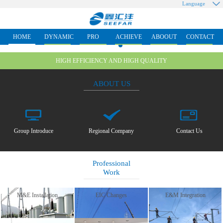
Language
HOME
DYNAMIC
PRO
ACHIEVE
ABOOUT
CONTACT
HIGH EFFICIENCY AND HIGH QUALITY
ABOUT US
Group Introduce
Regional Company
Contact Us
Professional
Work
M&E Installation
EIC Changes
E&M Integration