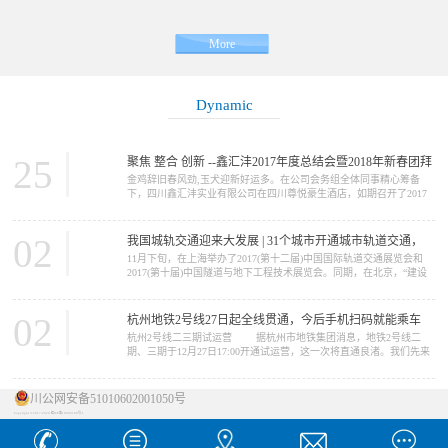
More
Dynamic
25
聚焦 整合 创新 --鑫汇沣2017年度总结会暨2018年新春团拜
金鸡辞旧春风劲,玉犬迎新好运多。在公司会务组全体同事精心筹备
会
下，四川鑫汇沣实业有限公司在四川尊悦豪生酒店，如期召开了2017
年度工作总结会暨2018年新春团拜会。参加会议的同事及嘉宾纷纷签
到合影留念。 下午1点半，公司董事长赵丕强携公司全体高管出
席了总结会，来自西北、西南、华东、华南、三北区域事业部，以及
02
我国城轨交通迎来大发展 | 31个城市开通城市轨道交通，
集团职能部门的全体员工150余人参加了此...
11月下旬，在上海举办了2017(第十二届)中国国际轨道交通展览会和
总里程近4000公里
2017(第十届)中国隧道与地下工程技术展览会。同期，在北京，“建设
城市轨道交通强国座谈会”也在北京交通大学举行。这两个城市的展览
会和论坛，都发出一个信号：我国城市轨道交通的发展，正进入一个
发展极为迅速的时期。【城轨大发展】 在座谈会上，中国城市轨
02
杭州地铁2号线27日起全线贯通，今后手机扫码就能乘车
道...
杭州2号线二三期试运营 据杭州市地铁集团消息，地铁2号线二
期、三期于12月27日17:00开通试运营，这一次将直通良渚。我们先来
看看2号线概况： 杭州地铁2号线是杭州地铁线网规划中“一轴双C
三射”中的主轴，全线起...
川公网安备51010602001050号
Copyright © 2017-2020 蜀ICP备18009189号-1