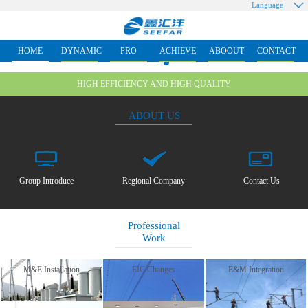
Language
HOME
DYNAMIC
PRO
ACHIEVE
ABOOUT
CONTACT
HIGH EFFICIENCY AND HIGH QUALITY
ABOUT US
Group Introduce
Regional Company
Contact Us
Professional
Work
M&E Installation
EIC Changes
E&M Integration